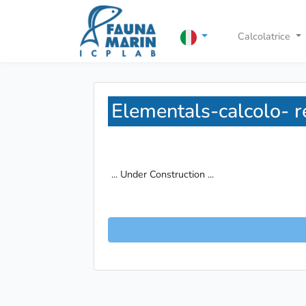
Calcolatrice
Elementals-calcolo- r
... Under Construction ...