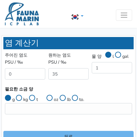
염 계산기
주어진 염도
원하는 염도
물 양
l
gal
PSU / ‰
PSU / ‰
필요한 소금 양
g
kg
t
oz
lb
to.
뒤로