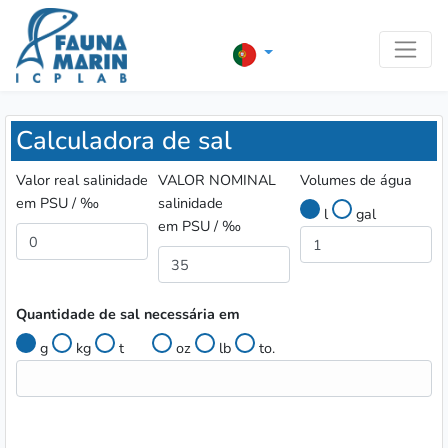
Calculadora de sal
Valor real salinidade
VALOR NOMINAL
Volumes de água
em PSU / ‰
salinidade
l
gal
em PSU / ‰
Quantidade de sal necessária em
g
kg
t
oz
lb
to.