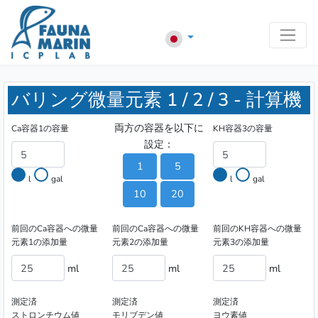
バリング微量元素 1 / 2 / 3 - 計算機
両方の容器を以下に
Ca容器1の容量
KH容器3の容量
設定：
1
5
l
gal
l
gal
10
20
前回のCa容器への微量
前回のCa容器への微量
前回のKH容器への微量
元素1の添加量
元素2の添加量
元素3の添加量
ml
ml
ml
測定済
測定済
測定済
ストロンチウム値
モリブデン値
ヨウ素値