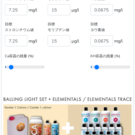
mg/l
µg/l
mg/l
目標
目標
目標
ストロンチウム値
モリブデン値
ヨウ素値
mg/l
µg/l
mg/l
Ca容器の残量 (%)
KH容器の残量 (%)