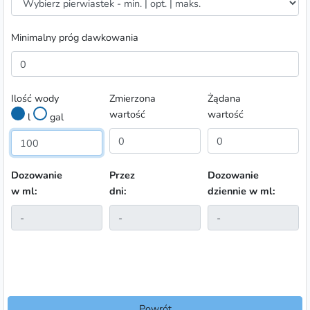
Minimalny próg dawkowania
Ilość wody
Zmierzona
Żądana
wartość
wartość
l
gal
Dozowanie
Przez
Dozowanie
w ml:
dni:
dziennie w ml:
Powrót